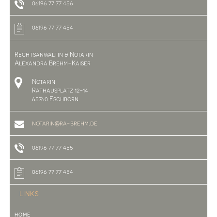
06196 77 77 456
06196 77 77 454
Rechtsanwältin & Notarin
Alexandra Brehm-Kaiser
Notarin
Rathausplatz 12-14
65760 Eschborn
notarin@ra-brehm.de
06196 77 77 455
06196 77 77 454
LINKS
HOME