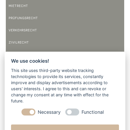
MIETRECHT
PRÜFUNGSRECHT
VERKEHRSRECHT
ZIVILRECHT
TELEFONZEITEN
We use cookies!
MONTAG
This site uses third-party website tracking
9:00 BIS 12:00 UHR
14:00 BIS 17:30 UHR
technologies to provide its services, constantly
improve and display advertisements according to
DIENSTAG
users' interests. I agree to this and can revoke or
9:00 BIS 12:00 UHR
14:00 BIS 17:30 UHR
change my consent at any time with effect for the
future.
MITTWOCH
9:00 BIS 12:00 UHR
Necessary
Functional
DONNERSTAG
9:00 BIS 12:00 UHR
14:00 BIS 17:30 UHR