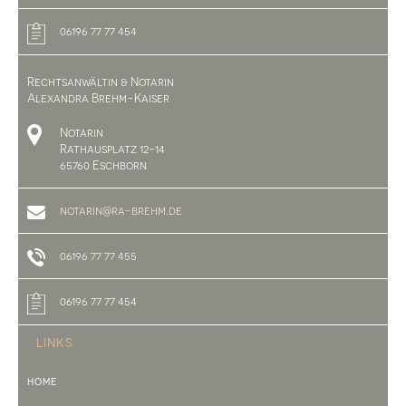
06196 77 77 454
Rechtsanwältin & Notarin
Alexandra Brehm-Kaiser
Notarin
Rathausplatz 12-14
65760 Eschborn
notarin@ra-brehm.de
06196 77 77 455
06196 77 77 454
LINKS
HOME