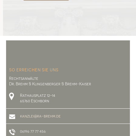
SO ERREICHEN SIE UNS
Rechtsanwälte
Dr. Brehm § Klingenberger § Brehm-Kaiser
Rathausplatz 12-14
65760 Eschborn
kanzlei@ra-brehm.de
06196 77 77 456