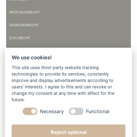
PRÜFUNGSRECHT
VERKEHRSRECHT
ZIVILRECHT
TELEFONZEITEN
We use cookies!
MONTAG
This site uses third-party website tracking
9:00 BIS 12:00 UHR
14:00 BIS 17:30 UHR
technologies to provide its services, constantly
improve and display advertisements according to
DIENSTAG
users' interests. I agree to this and can revoke or
9:00 BIS 12:00 UHR
14:00 BIS 17:30 UHR
change my consent at any time with effect for the
future.
MITTWOCH
9:00 BIS 12:00 UHR
Necessary
Functional
DONNERSTAG
9:00 BIS 12:00 UHR
14:00 BIS 17:30 UHR
Reject optional