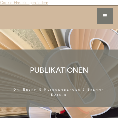
Cookie-Einstellungen ändern
PUBLIKATIONEN
Dr. Brehm § Klingenberger § Brehm-
Kaiser