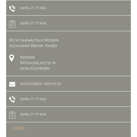
06196 77 77 456
06196 77 77 454
Rechtsanwältin & Notarin
Alexandra Brehm-Kaiser
Notarin
Rathausplatz 12-14
65760 Eschborn
notarin@ra-brehm.de
06196 77 77 455
06196 77 77 454
LINKS