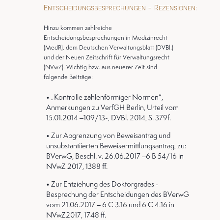
Entscheidungsbesprechungen - Rezensionen:
Hinzu kommen zahlreiche
Entscheidungsbesprechungen in Medizinrecht
(MedR), dem Deutschen Verwaltungsblatt (DVBl.)
und der Neuen Zeitschrift für Verwaltungsrecht
(NVwZ). Wichtig bzw. aus neuerer Zeit sind
folgende Beiträge:
• „Kontrolle zahlenförmiger Normen“,
Anmerkungen zu VerfGH Berlin, Urteil vom
15.01.2014 –109/13-, DVBl. 2014, S. 379f.
• Zur Abgrenzung von Beweisantrag und
unsubstantiierten Beweisermittlungsantrag, zu:
BVerwG, Beschl. v. 26.06.2017 –6 B 54/16 in
NVwZ 2017, 1388 ff.
• Zur Entziehung des Doktorgrades -
Besprechung der Entscheidungen des BVerwG
vom 21.06.2017 – 6 C 3.16 und 6 C 4.16 in
NVwZ2017, 1748 ff.