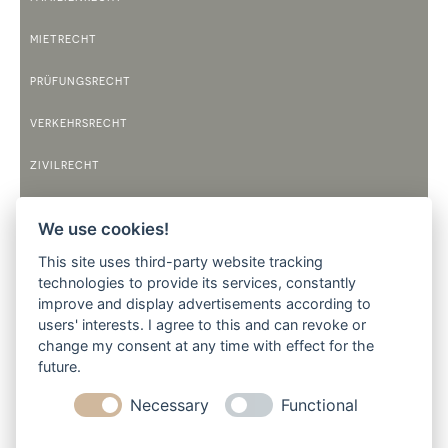
MIETRECHT
PRÜFUNGSRECHT
VERKEHRSRECHT
ZIVILRECHT
TELEFONZEITEN
We use cookies!
MONTAG
This site uses third-party website tracking
9:00 BIS 12:00 UHR
14:00 BIS 17:30 UHR
technologies to provide its services, constantly
improve and display advertisements according to
DIENSTAG
users' interests. I agree to this and can revoke or
9:00 BIS 12:00 UHR
14:00 BIS 17:30 UHR
change my consent at any time with effect for the
future.
MITTWOCH
9:00 BIS 12:00 UHR
Necessary
Functional
DONNERSTAG