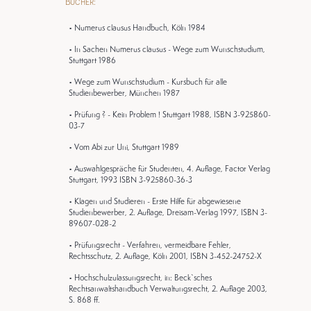
Bücher:
• Numerus clausus Handbuch, Köln 1984
• In Sachen Numerus clausus - Wege zum Wunschstudium,
Stuttgart 1986
• Wege zum Wunschstudium - Kursbuch für alle
Studienbewerber, München 1987
• Prüfung ? - Kein Problem ! Stuttgart 1988, ISBN 3-925860-
03-7
• Vom Abi zur Uni, Stuttgart 1989
• Auswahlgespräche für Studenten, 4. Auflage, Factor Verlag
Stuttgart, 1993 ISBN 3-925860-36-3
• Klagen und Studieren - Erste Hilfe für abgewiesene
Studienbewerber, 2. Auflage, Dreisam-Verlag 1997, ISBN 3-
89607-028-2
• Prüfungsrecht - Verfahren, vermeidbare Fehler,
Rechtsschutz, 2. Auflage, Köln 2001, ISBN 3-452-24752-X
• Hochschulzulassungsrecht, in: Beck`sches
Rechtsanwaltshandbuch Verwaltungsrecht, 2. Auflage 2003,
S. 868 ff.