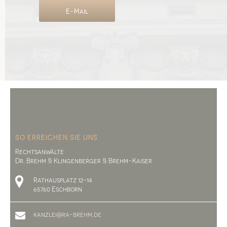
E-Mail
SO ERREICHEN SIE UNS
Rechtsanwälte
Dr. Brehm § Klingenberger § Brehm-Kaiser
Rathausplatz 12-14
65760 Eschborn
kanzlei@ra-brehm.de