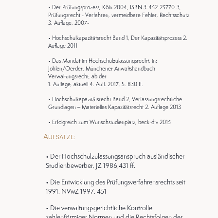
• Der Prüfungsprozess, Köln 2004, ISBN 3-452-25770-3,
Prüfungsrecht - Verfahren, vermeidbare Fehler, Rechtsschutz
3. Auflage, 2007-
• Hochschulkapazitätsrecht Band 1, Der Kapazitätsprozess 2.
Auflage 2011
• Das Mandat im Hochschulzulassungsrecht, in:
Johlen/Oerder, Münchener Anwaltshandbuch
Verwaltungsrecht, ab der
1. Auflage, aktuell 4. Aufl. 2017, S. 830 ff.
• Hochschulkapazitätsrecht Band 2, Verfassungsrechtliche
Grundlagen – Materielles Kapazitätsrecht 2. Auflage 2013
• Erfolgreich zum Wunschstudienplatz, beck-dtv 2015
Aufsätze:
• Der Hochschulzulassungsanspruch ausländischer
Studienbewerber, JZ 1986,431 ff.
• Die Entwicklung des Prüfungsverfahrensrechts seit
1991, NVwZ 1997, 451
• Die verwaltungsgerichtliche Kontrolle
zahlenförmiger Normen und die Rechtsfolgen der