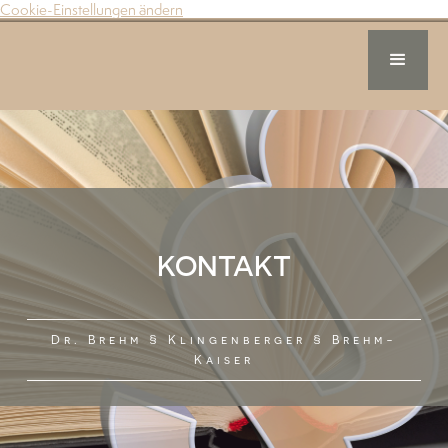
Cookie-Einstellungen ändern
KONTAKT
Dr. Brehm § Klingenberger § Brehm-
Kaiser