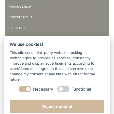
PRÜFUNGSRECHT
VERKEHRSRECHT
ZIVILRECHT
TELEFONZEITEN
We use cookies!
MONTAG
This site uses third-party website tracking
9:00 BIS 12:00 UHR
14:00 BIS 17:30 UHR
technologies to provide its services, constantly
improve and display advertisements according to
DIENSTAG
users' interests. I agree to this and can revoke or
9:00 BIS 12:00 UHR
14:00 BIS 17:30 UHR
change my consent at any time with effect for the
future.
MITTWOCH
9:00 BIS 12:00 UHR
Necessary
Functional
DONNERSTAG
9:00 BIS 12:00 UHR
14:00 BIS 17:30 UHR
Reject optional
FREITAG