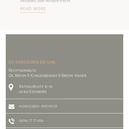
Aktuelles zum Verkehrsrecht
READ MORE
SO ERREICHEN SIE UNS
Rechtsanwälte
Dr. Brehm § Klingenberger § Brehm-Kaiser
Rathausplatz 12-14
65760 Eschborn
kanzlei@ra-brehm.de
06196 77 77 456