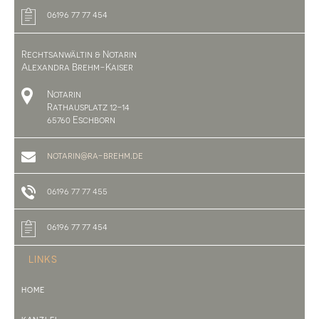
06196 77 77 454
Rechtsanwältin & Notarin
Alexandra Brehm-Kaiser
Notarin
Rathausplatz 12-14
65760 Eschborn
notarin@ra-brehm.de
06196 77 77 455
06196 77 77 454
LINKS
HOME