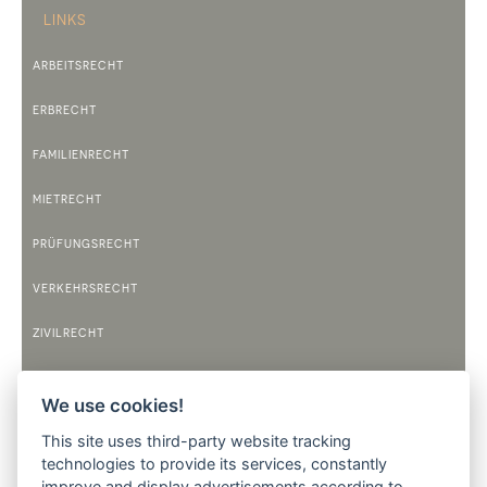
LINKS
ARBEITSRECHT
ERBRECHT
FAMILIENRECHT
MIETRECHT
PRÜFUNGSRECHT
VERKEHRSRECHT
ZIVILRECHT
TELEFONZEITEN
We use cookies!
MONTAG
9:00 BIS 12:00 UHR
This site uses third-party website tracking
14:00 BIS 17:30 UHR
technologies to provide its services, constantly
improve and display advertisements according to