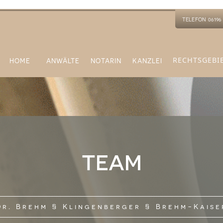
TELEFON 06196 
RECHTSGEBI
HOME
ANWÄLTE
NOTARIN
KANZLEI
TEAM
Dr. Brehm § Klingenberger § Brehm-Kaise