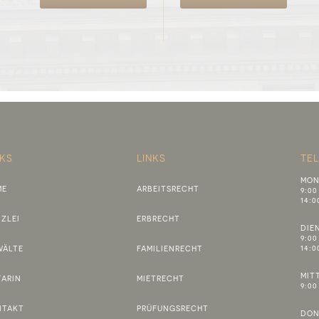
NKS
LINKS
TE
MON
ME
ARBEITSRECHT
9:00
14:0
ZLEI
ERBRECHT
DIE
9:00
14:0
WÄLTE
FAMILIENRECHT
MIT
ARIN
MIETRECHT
9:00
NTAKT
PRÜFUNGSRECHT
DON