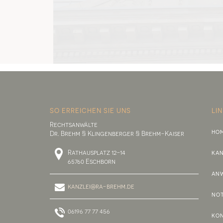
SO ERREICHEN SIE UNS
LI
Rechtsanwälte
HO
Dr. Brehm § Klingenberger § Brehm-Kaiser
Rathausplatz 12-14
KAN
65760 Eschborn
AN
kanzlei@ra-brehm.de
NOT
06196 77 77 456
KO