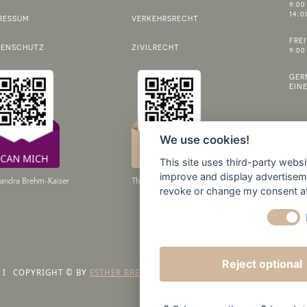
9:00
14:0
RESSUM
VERKEHRSRECHT
FRE
TENSCHUTZ
ZIVILRECHT
9:00
GER
EIN
We use cookies!
This site uses third-party websi
improve and display advertisemen
andra Brehm-Kaiser
Thomas Klingenberger
revoke or change my consent at 
Reject optional
I
COPYRIGHT © BY
ESTHER BREHM
, GERMANY 2026
I