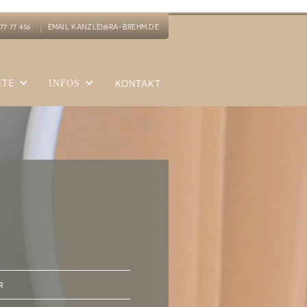
77 77 456
EMAIL KANZLEI@RA-BREHM.DE
ETE
INFOS
KONTAKT
r