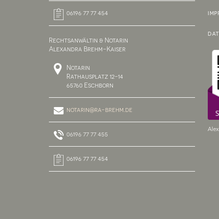
06196 77 77 454
IMP
DA
Rechtsanwältin & Notarin
Alexandra Brehm-Kaiser
Notarin
Rathausplatz 12-14
65760 Eschborn
notarin@ra-brehm.de
Alex
06196 77 77 455
06196 77 77 454