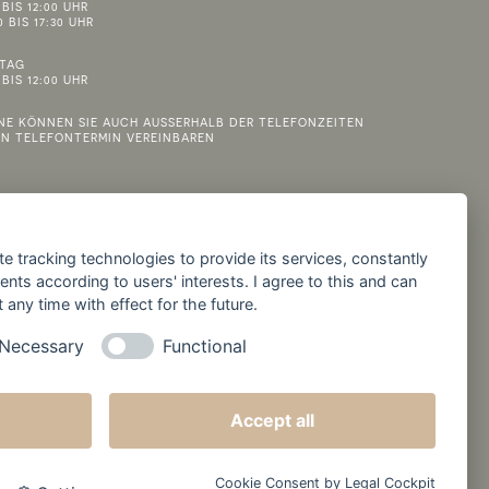
 BIS 12:00 UHR
0 BIS 17:30 UHR
ITAG
 BIS 12:00 UHR
NE KÖNNEN SIE AUCH AUSSERHALB DER TELEFONZEITEN
EN TELEFONTERMIN VEREINBAREN
te tracking technologies to provide its services, constantly
ts according to users' interests. I agree to this and can
any time with effect for the future.
Necessary
Functional
Accept all
Cookie Consent by Legal Cockpit