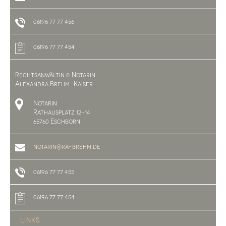
06196 77 77 456
06196 77 77 454
Rechtsanwältin & Notarin
Alexandra Brehm-Kaiser
Notarin
Rathausplatz 12-14
65760 Eschborn
notarin@ra-brehm.de
06196 77 77 455
06196 77 77 454
LINKS