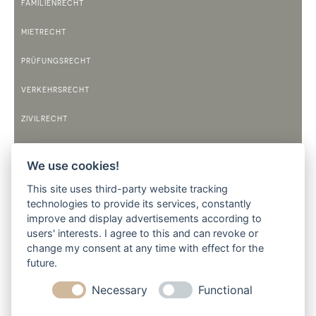
FAMILIENRECHT
MIETRECHT
PRÜFUNGSRECHT
VERKEHRSRECHT
ZIVILRECHT
TELEFONZEITEN
We use cookies!
MONTAG
9:00 BIS 12:00 UHR
This site uses third-party website tracking
14:00 BIS 17:30 UHR
technologies to provide its services, constantly
improve and display advertisements according to
DIENSTAG
users' interests. I agree to this and can revoke or
9:00 BIS 12:00 UHR
14:00 BIS 17:30 UHR
change my consent at any time with effect for the
future.
MITTWOCH
9:00 BIS 12:00 UHR
Necessary
Functional
DONNERSTAG