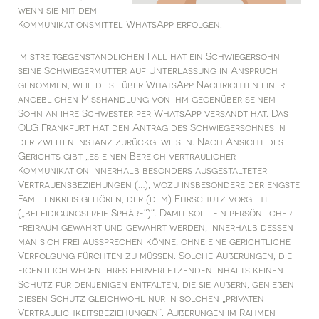
wenn sie mit dem
Kommunikationsmittel WhatsApp erfolgen.
Im streitgegenständlichen Fall hat ein Schwiegersohn
seine Schwiegermutter auf Unterlassung in Anspruch
genommen, weil diese über WhatsApp Nachrichten einer
angeblichen Misshandlung von ihm gegenüber seinem
Sohn an ihre Schwester per WhatsApp versandt hat. Das
OLG Frankfurt hat den Antrag des Schwiegersohnes in
der zweiten Instanz zurückgewiesen. Nach Ansicht des
Gerichts gibt „es einen Bereich vertraulicher
Kommunikation innerhalb besonders ausgestalteter
Vertrauensbeziehungen (…), wozu insbesondere der engste
Familienkreis gehören, der (dem) Ehrschutz vorgeht
(„beleidigungsfreie Sphäre“)“. Damit soll ein persönlicher
Freiraum gewährt und gewahrt werden, innerhalb dessen
man sich frei aussprechen könne, ohne eine gerichtliche
Verfolgung fürchten zu müssen. Solche Äußerungen, die
eigentlich wegen ihres ehrverletzenden Inhalts keinen
Schutz für denjenigen entfalten, die sie äußern, genießen
diesen Schutz gleichwohl nur in solchen „privaten
Vertraulichkeitsbeziehungen“. Äußerungen im Rahmen