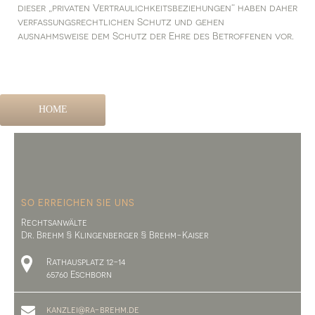
dieser „privaten Vertraulichkeitsbeziehungen“ haben daher
verfassungsrechtlichen Schutz und gehen
ausnahmsweise dem Schutz der Ehre des Betroffenen vor.
HOME
SO ERREICHEN SIE UNS
Rechtsanwälte
Dr. Brehm § Klingenberger § Brehm-Kaiser
Rathausplatz 12-14
65760 Eschborn
kanzlei@ra-brehm.de